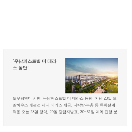
`우남퍼스트빌 더 테라
스 동탄`
도우씨앤디 시행 `우남퍼스트빌 더 테라스 동탄` 지난 23일 모
델하우스 개관전 세대 테라스 제공, 다락방·복층 등 특화설계
적용 오는 28일 청약, 29일 당첨자발표, 30~31일 계약 진행 분
양문의 : 1833-3777​