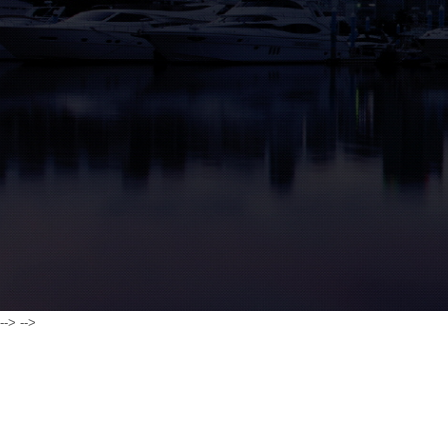
-->
-->