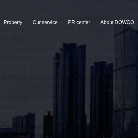
Property
Our service
PR center
About DOWOO