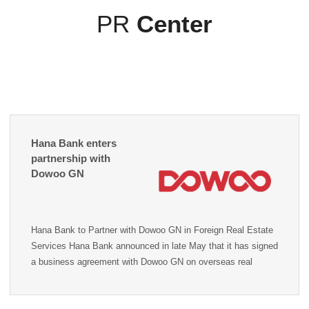
PR
Center
Hana Bank enters
partnership with
Dowoo GN
Hana Bank to Partner with Dowoo GN in Foreign Real Estate
Services Hana Bank announced in late May that it has signed
a business agreement with Dowoo GN on overseas real
estate investment consulting services.By signing the
agreement, Hana increas…