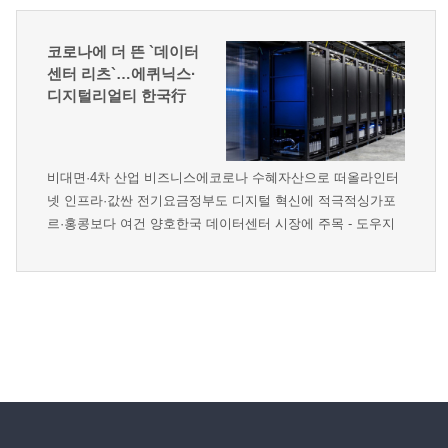
oid=016&aid=0001680647
코로나에 더 뜬 `데이터
센터 리츠`…에퀴닉스·
디지털리얼티 한국行
비대면·4차 산업 비즈니스에코로나 수혜자산으로 떠올라인터
넷 인프라·값싼 전기요금정부도 디지털 혁신에 적극적싱가포
르·홍콩보다 여건 양호한국 데이터센터 시장에 주목 - 도우지
엔 성정욱 대표 기고 관련기사 :
https://www.mk.co.kr/news/economy/view/2020/08/859963/