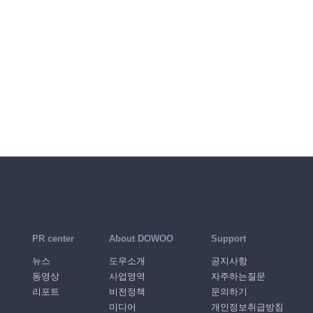
PR center
About DOWOO
Support
뉴스
도우소개
공지사항
동영상
사업영역
자주하는질문
리포트
비전정책
문의하기
미디어
개인정보취급방침