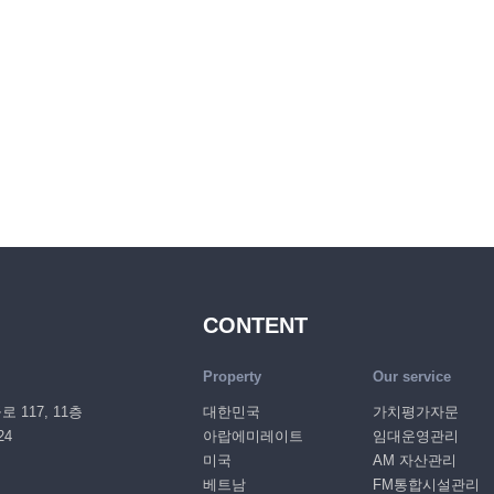
CONTENT
Property
Our service
117, 11층
대한민국
가치평가자문
24
아랍에미레이트
임대운영관리
미국
AM 자산관리
베트남
FM통합시설관리