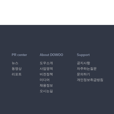
PR center
About DOWOO
Support
뉴스
도우소개
공지사항
동영상
사업영역
자주하는질문
리포트
비전정책
문의하기
미디어
개인정보취급방침
채용정보
오시는길