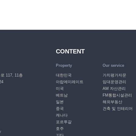
CONTENT
Property
Our service
117, 11층
대한민국
가치평가자문
24
아랍에미레이트
임대운영관리
미국
AM 자산관리
베트남
FM통합시설관리
일본
해외부동산
중국
건축 및 인테리어
캐나다
포르투갈
호주
r
기타